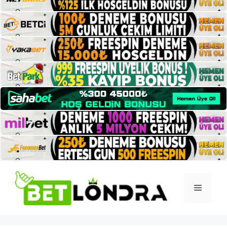
İçeriğe
atla
Menü