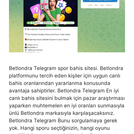
Betlondra Telegram spor bahis sitesi. Betlondra
platformunu tercih eden kişiler için uygun canlı
bahis oranlarından yararlanma konusunda
avantaja sahiptirler. Betlondra Telegram En iyi
canlı bahis sitesini bulmak için pazar araştırması
yaparken muhtemelen en iyi oranları sunmasıyla
ünlü Betlondra markasıyla karşılaşacaksınız.
Betlondra Telegram Bunu sorgulamaya gerek
yok. Hangi sporu seçtiğinizin, hangi oyunu