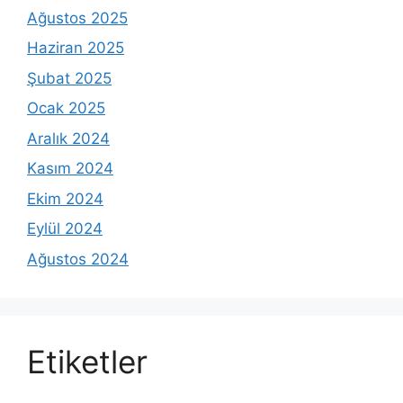
Ağustos 2025
Haziran 2025
Şubat 2025
Ocak 2025
Aralık 2024
Kasım 2024
Ekim 2024
Eylül 2024
Ağustos 2024
Etiketler