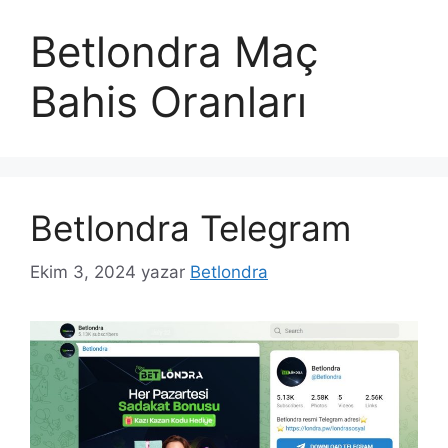
Betlondra Maç
Bahis Oranları
Betlondra Telegram
Ekim 3, 2024
yazar
Betlondra