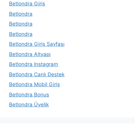
Betlondra Giriş
Betlondra
Betlondra
Betlondra
Betlondra Giriş Sayfası
Betlondra Altyapı
Betlondra Instagram
Betlondra Canlı Destek
Betlondra Mobil Giriş
Betlondra Bonus
Betlondra Üyelik