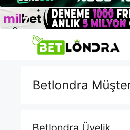
İçeriğe
atla
Betlondra Müşter
Betlondra Üyelik