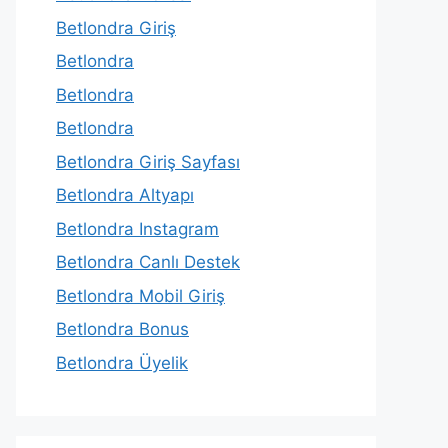
Betlondra Giriş
Betlondra
Betlondra
Betlondra
Betlondra Giriş Sayfası
Betlondra Altyapı
Betlondra Instagram
Betlondra Canlı Destek
Betlondra Mobil Giriş
Betlondra Bonus
Betlondra Üyelik