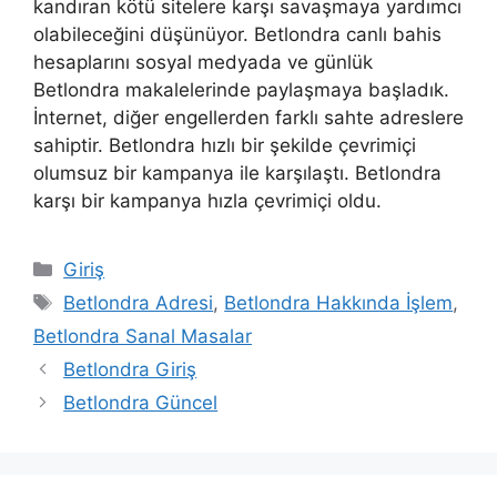
kandıran kötü sitelere karşı savaşmaya yardımcı
olabileceğini düşünüyor. Betlondra canlı bahis
hesaplarını sosyal medyada ve günlük
Betlondra makalelerinde paylaşmaya başladık.
İnternet, diğer engellerden farklı sahte adreslere
sahiptir. Betlondra hızlı bir şekilde çevrimiçi
olumsuz bir kampanya ile karşılaştı. Betlondra
karşı bir kampanya hızla çevrimiçi oldu.
Kategoriler
Giriş
Etiketler
Betlondra Adresi
,
Betlondra Hakkında İşlem
,
Betlondra Sanal Masalar
Betlondra Giriş
Betlondra Güncel