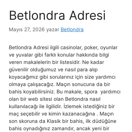
Betlondra Adresi
Mayıs 27, 2026
yazar
Betlondra
Betlondra Adresi ilgili casinolar, poker, oyunlar
ve yuvalar gibi farklı konular hakkında bilgi
veren makalelerin bir listesidir. Ne kadar
güvenilir olduğumuz ve nasıl para alıp
koyacağımız gibi sorularınız için size yardımcı
olmaya çalışacağız. Maçın sonucuna da bir
bahis koyabilirsiniz. Bu makale, spora yardımcı
olan bir web sitesi olan Betlondra nasıl
kullanılacağı ile ilgilidir. İzlemek istediğiniz bir
maç seçebilir ve kimin kazanacağına . Maçın
son skoruna da Klasik bir bahis, ilk düdüğüne
bahis oynadığınız zamandır, ancak yeni bir