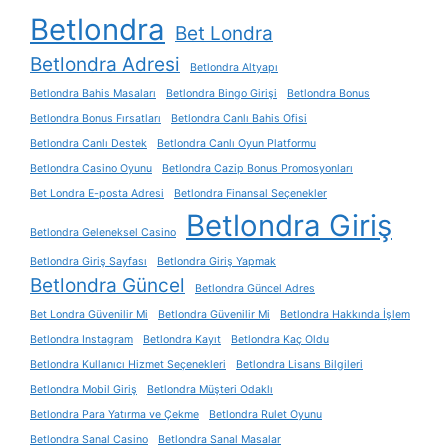
Betlondra
Bet Londra
Betlondra Adresi
Betlondra Altyapı
Betlondra Bahis Masaları
Betlondra Bingo Girişi
Betlondra Bonus
Betlondra Bonus Fırsatları
Betlondra Canlı Bahis Ofisi
Betlondra Canlı Destek
Betlondra Canlı Oyun Platformu
Betlondra Casino Oyunu
Betlondra Cazip Bonus Promosyonları
Bet Londra E-posta Adresi
Betlondra Finansal Seçenekler
Betlondra Giriş
Betlondra Geleneksel Casino
Betlondra Giriş Sayfası
Betlondra Giriş Yapmak
Betlondra Güncel
Betlondra Güncel Adres
Bet Londra Güvenilir Mi
Betlondra Güvenilir Mi
Betlondra Hakkında İşlem
Betlondra Instagram
Betlondra Kayıt
Betlondra Kaç Oldu
Betlondra Kullanıcı Hizmet Seçenekleri
Betlondra Lisans Bilgileri
Betlondra Mobil Giriş
Betlondra Müşteri Odaklı
Betlondra Para Yatırma ve Çekme
Betlondra Rulet Oyunu
Betlondra Sanal Casino
Betlondra Sanal Masalar