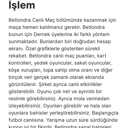
İşlem
Betlondra Canlı Maç bölümünde kazanmak için
maça hemen katılmanız gerekir. Betlondra
bunun için Dernek üyelerine iki farklı yöntem
sunmaktadır. Bunlardan biri doğrudan hesap
ekranı. Özel grafiklerle gösterilen sürekli
rekabet. Betlondra canlı maç puanları, kart
kontrolleri, yedek oyuncular, sakat oyuncular,
köşe vuruşları, topa sahip olma oranı ve diğer
birçok veri gerçek zamanlı olarak ekranda
görüntülenir. Şirket ayrıca canlı etkinlikler
gösterebilir. Oyunu çok net ve ayrıntılı bir
resimle görebilirsiniz. Ayrıca mola vermeden
izleyebilirsiniz. Oyunları görebilir ve hala olan
oyunlara bahisler yerleştirebilirsiniz. Başlangıçta
futbol canlısına. Yarışma uzun süre sürdüğünde
kupon iyi bir fikirdir. Betlondra sanal bahisleri,