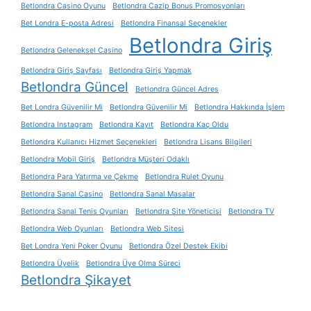
Betlondra Casino Oyunu
Betlondra Cazip Bonus Promosyonları
Bet Londra E-posta Adresi
Betlondra Finansal Seçenekler
Betlondra Giriş
Betlondra Geleneksel Casino
Betlondra Giriş Sayfası
Betlondra Giriş Yapmak
Betlondra Güncel
Betlondra Güncel Adres
Bet Londra Güvenilir Mi
Betlondra Güvenilir Mi
Betlondra Hakkında İşlem
Betlondra Instagram
Betlondra Kayıt
Betlondra Kaç Oldu
Betlondra Kullanıcı Hizmet Seçenekleri
Betlondra Lisans Bilgileri
Betlondra Mobil Giriş
Betlondra Müşteri Odaklı
Betlondra Para Yatırma ve Çekme
Betlondra Rulet Oyunu
Betlondra Sanal Casino
Betlondra Sanal Masalar
Betlondra Sanal Tenis Oyunları
Betlondra Site Yöneticisi
Betlondra TV
Betlondra Web Oyunları
Betlondra Web Sitesi
Bet Londra Yeni Poker Oyunu
Betlondra Özel Destek Ekibi
Betlondra Üyelik
Betlondra Üye Olma Süreci
Betlondra Şikayet