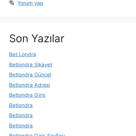
Yorum yap
Son Yazılar
Bet Londra
Betlondra Şikayet
Betlondra Güncel
Betlondra Adresi
Betlondra Giriş
Betlondra
Betlondra
Betlondra
Betlondra Giriş Sayfası