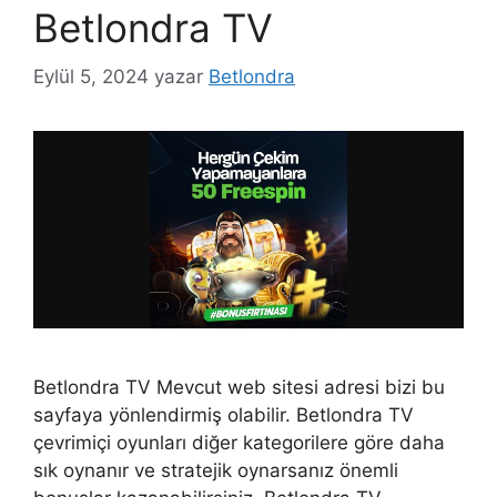
Betlondra TV
Eylül 5, 2024
yazar
Betlondra
Betlondra TV Mevcut web sitesi adresi bizi bu
sayfaya yönlendirmiş olabilir. Betlondra TV
çevrimiçi oyunları diğer kategorilere göre daha
sık oynanır ve stratejik oynarsanız önemli