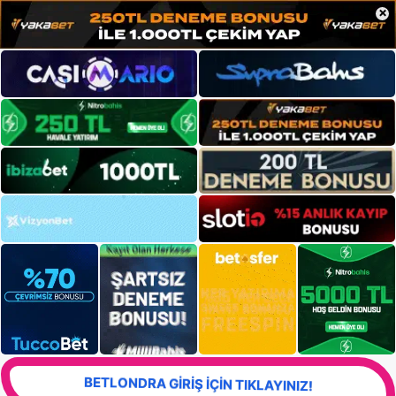
×
BETLONDRA GİRİŞ İÇİN TIKLAYINIZ!