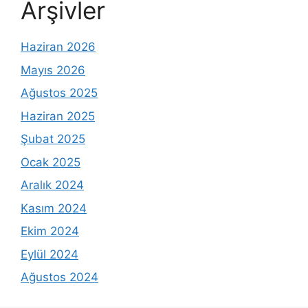
Arşivler
Haziran 2026
Mayıs 2026
Ağustos 2025
Haziran 2025
Şubat 2025
Ocak 2025
Aralık 2024
Kasım 2024
Ekim 2024
Eylül 2024
Ağustos 2024