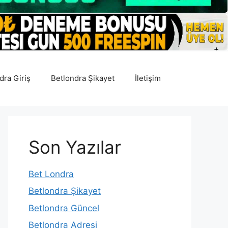
dra Giriş
Betlondra Şikayet
İletişim
Son Yazılar
Bet Londra
Betlondra Şikayet
Betlondra Güncel
Betlondra Adresi