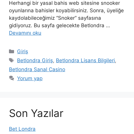
Herhangi bir yasal bahis web sitesine snooker
oyunlarına bahisler koyabilirsiniz. Sonra, üyeliğe
kaydolabileceğimiz “Snoker” sayfasına
gidiyoruz. Bu sayfa gelecekte Betlondra …
Devamını oku
Kategoriler
Giriş
Etiketler
Betlondra Giriş
,
Betlondra Lisans Bilgileri
,
Betlondra Sanal Casino
Yorum yap
Son Yazılar
Bet Londra