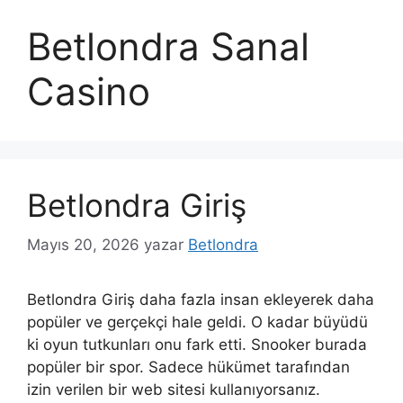
Betlondra Sanal
Casino
Betlondra Giriş
Mayıs 20, 2026
yazar
Betlondra
Betlondra Giriş daha fazla insan ekleyerek daha
popüler ve gerçekçi hale geldi. O kadar büyüdü
ki oyun tutkunları onu fark etti. Snooker burada
popüler bir spor. Sadece hükümet tarafından
izin verilen bir web sitesi kullanıyorsanız.