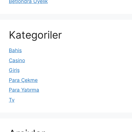
Betlondra Üyelik
Kategoriler
Bahis
Casino
Giriş
Para Çekme
Para Yatırma
Tv