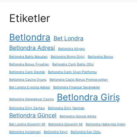
Etiketler
Betlondra
Bet Londra
Betlondra Adresi
Betlondra Altyapı
Betlondra Bahis Masaları
Betlondra Bingo Girişi
Betlondra Bonus
Betlondra Bonus Fırsatları
Betlondra Canlı Bahis Ofisi
Betlondra Canlı Destek
Betlondra Canlı Oyun Platformu
Betlondra Casino Oyunu
Betlondra Cazip Bonus Promosyonları
Bet Londra E-posta Adresi
Betlondra Finansal Seçenekler
Betlondra Giriş
Betlondra Geleneksel Casino
Betlondra Giriş Sayfası
Betlondra Giriş Yapmak
Betlondra Güncel
Betlondra Güncel Adres
Bet Londra Güvenilir Mi
Betlondra Güvenilir Mi
Betlondra Hakkında İşlem
Betlondra Instagram
Betlondra Kayıt
Betlondra Kaç Oldu