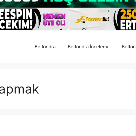
Betlondra
Betlondra İnceleme
Betlon
 Yapmak