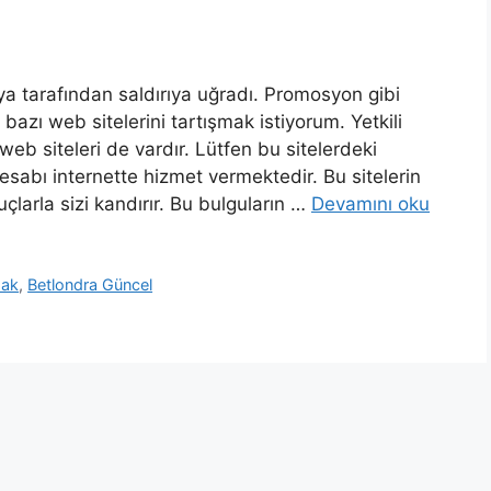
a tarafından saldırıya uğradı. Promosyon gibi
bazı web sitelerini tartışmak istiyorum. Yetkili
web siteleri de vardır. Lütfen bu sitelerdeki
esabı internette hizmet vermektedir. Bu sitelerin
çlarla sizi kandırır. Bu bulguların …
Devamını oku
mak
,
Betlondra Güncel