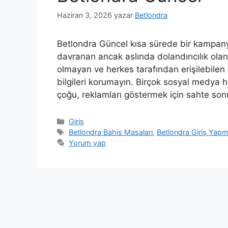
Haziran 3, 2026
yazar
Betlondra
Betlondra Güncel kısa sürede bir kampany
davranan ancak aslında dolandırıcılık olan 
olmayan ve herkes tarafından erişilebilen 
bilgileri korumayın. Birçok sosyal medya h
çoğu, reklamları göstermek için sahte sonu
Kategoriler
Giriş
Etiketler
Betlondra Bahis Masaları
,
Betlondra Giriş Yap
Yorum yap