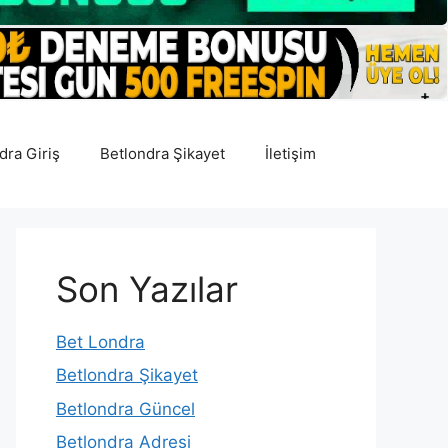
dra Giriş
Betlondra Şikayet
İletişim
Son Yazılar
Bet Londra
Betlondra Şikayet
Betlondra Güncel
Betlondra Adresi