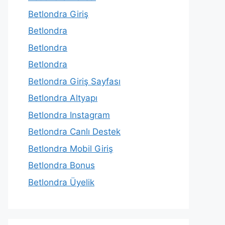
Betlondra Giriş
Betlondra
Betlondra
Betlondra
Betlondra Giriş Sayfası
Betlondra Altyapı
Betlondra Instagram
Betlondra Canlı Destek
Betlondra Mobil Giriş
Betlondra Bonus
Betlondra Üyelik