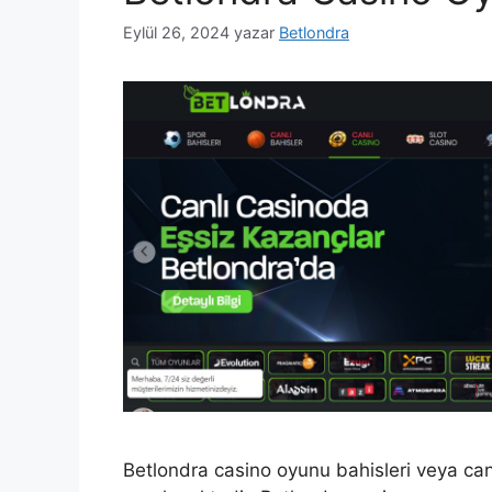
Eylül 26, 2024
yazar
Betlondra
Betlondra casino oyunu bahisleri veya canl