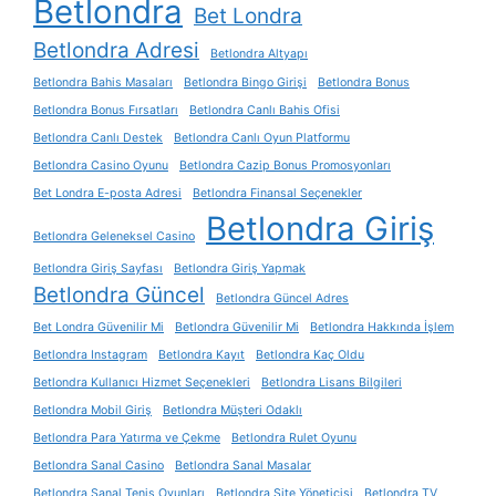
Betlondra
Bet Londra
Betlondra Adresi
Betlondra Altyapı
Betlondra Bahis Masaları
Betlondra Bingo Girişi
Betlondra Bonus
Betlondra Bonus Fırsatları
Betlondra Canlı Bahis Ofisi
Betlondra Canlı Destek
Betlondra Canlı Oyun Platformu
Betlondra Casino Oyunu
Betlondra Cazip Bonus Promosyonları
Bet Londra E-posta Adresi
Betlondra Finansal Seçenekler
Betlondra Giriş
Betlondra Geleneksel Casino
Betlondra Giriş Sayfası
Betlondra Giriş Yapmak
Betlondra Güncel
Betlondra Güncel Adres
Bet Londra Güvenilir Mi
Betlondra Güvenilir Mi
Betlondra Hakkında İşlem
Betlondra Instagram
Betlondra Kayıt
Betlondra Kaç Oldu
Betlondra Kullanıcı Hizmet Seçenekleri
Betlondra Lisans Bilgileri
Betlondra Mobil Giriş
Betlondra Müşteri Odaklı
Betlondra Para Yatırma ve Çekme
Betlondra Rulet Oyunu
Betlondra Sanal Casino
Betlondra Sanal Masalar
Betlondra Sanal Tenis Oyunları
Betlondra Site Yöneticisi
Betlondra TV