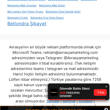
Betlondra Web Oyunları
Betlondra Web Sitesi
Bet Londra Yeni Poker Oyunu
Betlondra Özel Destek Ekibi
Betlondra Üyelik
Betlondra Üye Olma Süreci
Betlondra Şikayet
Avrasya'nın en büyük reklam platformunda olmak için
Microsoft Teams:
reklam@avrasyamarketing.com
adresimizden veya Telegram: @Avrasyamarketing
adresimizden irtibat kurabilirsiniz. (Tek iletişim
adreslerimiz teams / telegram ve mail adresimizdir.
Harici hiçbir iletişim adresimiz bulunmamaktadır.
Lütfen itibar etmeyiniz.) Türkiye yasalarına göre 7258
sayılı kanun uyarınca yasa dışı bahis oynamanın
cezaları mevcuttur. Şu an bulunduğunuz site hiç bir
şekilde illegal bahis oyunları oynatmıyor ve oynamaya
aracı olmuyordur.
betvadi
|
betfinal
|
sosabet
|
betdoksan
|
inatbahis
|
kazansana
|
betmaster
|
×