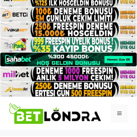
İçeriğe
atla
Menü