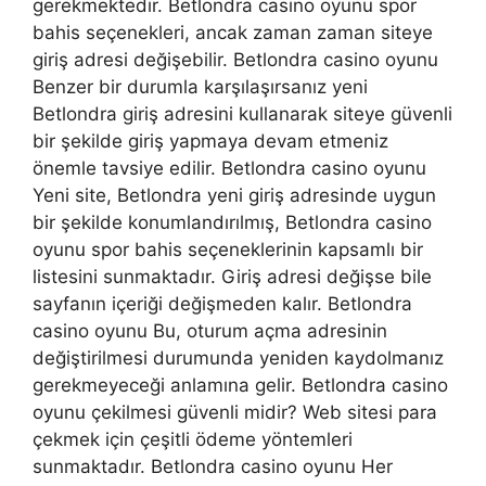
gerekmektedir. Betlondra casino oyunu spor
bahis seçenekleri, ancak zaman zaman siteye
giriş adresi değişebilir. Betlondra casino oyunu
Benzer bir durumla karşılaşırsanız yeni
Betlondra giriş adresini kullanarak siteye güvenli
bir şekilde giriş yapmaya devam etmeniz
önemle tavsiye edilir. Betlondra casino oyunu
Yeni site, Betlondra yeni giriş adresinde uygun
bir şekilde konumlandırılmış, Betlondra casino
oyunu spor bahis seçeneklerinin kapsamlı bir
listesini sunmaktadır. Giriş adresi değişse bile
sayfanın içeriği değişmeden kalır. Betlondra
casino oyunu Bu, oturum açma adresinin
değiştirilmesi durumunda yeniden kaydolmanız
gerekmeyeceği anlamına gelir. Betlondra casino
oyunu çekilmesi güvenli midir? Web sitesi para
çekmek için çeşitli ödeme yöntemleri
sunmaktadır. Betlondra casino oyunu Her