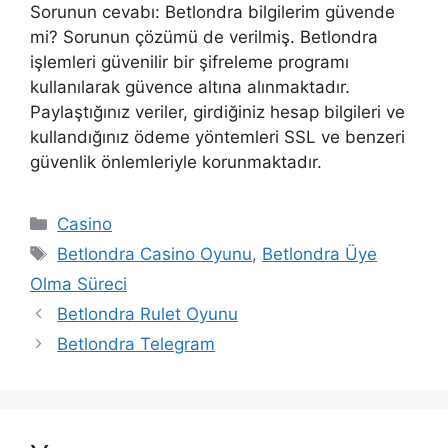
Sorunun cevabı: Betlondra bilgilerim güvende
mi? Sorunun çözümü de verilmiş. Betlondra
işlemleri güvenilir bir şifreleme programı
kullanılarak güvence altına alınmaktadır.
Paylaştığınız veriler, girdiğiniz hesap bilgileri ve
kullandığınız ödeme yöntemleri SSL ve benzeri
güvenlik önlemleriyle korunmaktadır.
Kategoriler
Casino
Etiketler
Betlondra Casino Oyunu
,
Betlondra Üye
Olma Süreci
Betlondra Rulet Oyunu
Betlondra Telegram