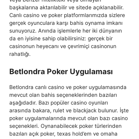
başkalarına aktarılabilir ve sitede açıklanabilir.
Canlı casino ve poker platformlarımızda sizlere
gerçek oyunculara karşı bahis oynama imkanı
sunuyoruz. Anında işlemlerle her iki dünyanın
da en iyisine sahip olabilirsiniz: gerçek bir
casinonun heyecanı ve çevrimiçi casinonun
rahatlığı.
Betlondra Poker Uygulaması
Betlondra canlı casino ve poker uygulamasında
mevcut olan bahis seçeneklerinden bazıları
aşağıdadır. Bazı popüler casino oyunları
arasında bakara, rulet ve blackjack bulunur. İşte
poker uygulamalarında mevcut olan bazı casino
seçenekleri. Oynanabilecek poker türlerinden
bazıları açık poker, texas hold’em ve omaha