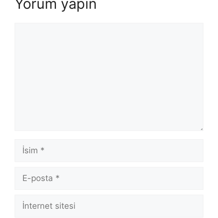
Yorum yapın
Yorum
İsim
E-
posta
İnternet
sitesi