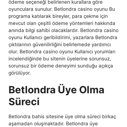
ödeme seçeneği belirlenen kurallara göre
oyunculara sunulur. Betlondra casino oyunu Bu
programa katılarak bireyler, para çekme için
mevcut olan çeşitli ödeme yöntemleri hakkında
anında bilgi sahibi olacaklardır. Betlondra casino
oyunu Kullanıcı geribildirimi, yazarlara Betlondra
çıktılarının güvenilirliğini belirlemede yardımcı
olur. Betlondra casino oyunu Kullanıcı yorumları
incelendiğinde bu sitenin üyelerine sorunsuz,
sorunsuz bir ödeme deneyimi sunduğu açıkça
görülüyor.
Betlondra Üye Olma
Süreci
Betlondra bahis sitesine üye olma süreci birkaç
aşamadan oluşmaktadır. Betlondra üye