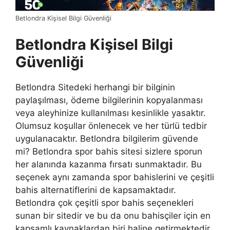
Betlondra Kişisel Bilgi Güvenliği
Betlondra Kişisel Bilgi
Güvenliği
Betlondra Sitedeki herhangi bir bilginin
paylaşılması, ödeme bilgilerinin kopyalanması
veya aleyhinize kullanılması kesinlikle yasaktır.
Olumsuz koşullar önlenecek ve her türlü tedbir
uygulanacaktır. Betlondra bilgilerim güvende
mi? Betlondra spor bahis sitesi sizlere sporun
her alanında kazanma fırsatı sunmaktadır. Bu
seçenek aynı zamanda spor bahislerini ve çeşitli
bahis alternatiflerini de kapsamaktadır.
Betlondra çok çeşitli spor bahis seçenekleri
sunan bir sitedir ve bu da onu bahisçiler için en
kapsamlı kaynaklardan biri haline getirmektedir.