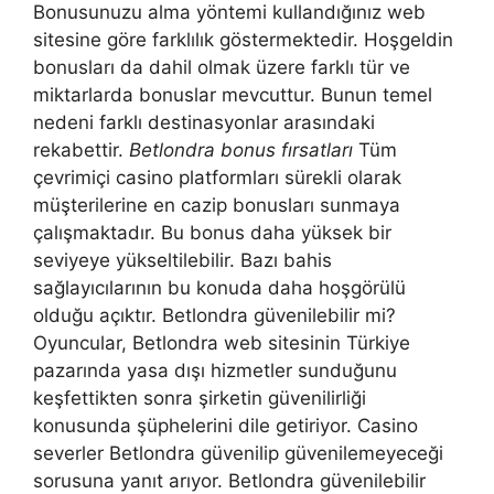
Bonusunuzu alma yöntemi kullandığınız web
sitesine göre farklılık göstermektedir. Hoşgeldin
bonusları da dahil olmak üzere farklı tür ve
miktarlarda bonuslar mevcuttur. Bunun temel
nedeni farklı destinasyonlar arasındaki
rekabettir.
Betlondra bonus fırsatları
Tüm
çevrimiçi casino platformları sürekli olarak
müşterilerine en cazip bonusları sunmaya
çalışmaktadır. Bu bonus daha yüksek bir
seviyeye yükseltilebilir. Bazı bahis
sağlayıcılarının bu konuda daha hoşgörülü
olduğu açıktır. Betlondra güvenilebilir mi?
Oyuncular, Betlondra web sitesinin Türkiye
pazarında yasa dışı hizmetler sunduğunu
keşfettikten sonra şirketin güvenilirliği
konusunda şüphelerini dile getiriyor. Casino
severler Betlondra güvenilip güvenilemeyeceği
sorusuna yanıt arıyor. Betlondra güvenilebilir