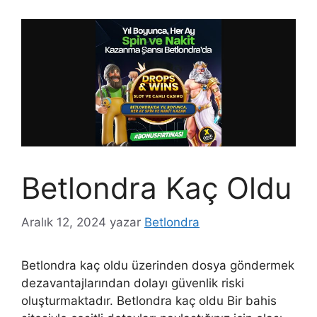
Betlondra Kaç Oldu
Aralık 12, 2024
yazar
Betlondra
Betlondra kaç oldu üzerinden dosya göndermek
dezavantajlarından dolayı güvenlik riski
oluşturmaktadır. Betlondra kaç oldu Bir bahis