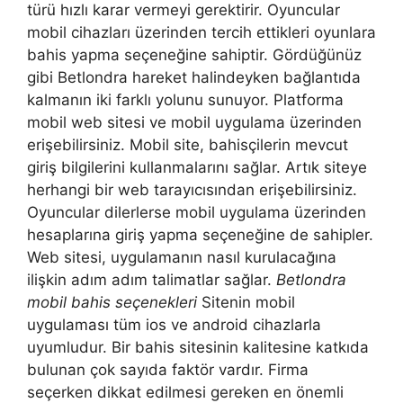
türü hızlı karar vermeyi gerektirir. Oyuncular
mobil cihazları üzerinden tercih ettikleri oyunlara
bahis yapma seçeneğine sahiptir. Gördüğünüz
gibi Betlondra hareket halindeyken bağlantıda
kalmanın iki farklı yolunu sunuyor. Platforma
mobil web sitesi ve mobil uygulama üzerinden
erişebilirsiniz. Mobil site, bahisçilerin mevcut
giriş bilgilerini kullanmalarını sağlar. Artık siteye
herhangi bir web tarayıcısından erişebilirsiniz.
Oyuncular dilerlerse mobil uygulama üzerinden
hesaplarına giriş yapma seçeneğine de sahipler.
Web sitesi, uygulamanın nasıl kurulacağına
ilişkin adım adım talimatlar sağlar.
Betlondra
mobil bahis seçenekleri
Sitenin mobil
uygulaması tüm ios ve android cihazlarla
uyumludur. Bir bahis sitesinin kalitesine katkıda
bulunan çok sayıda faktör vardır. Firma
seçerken dikkat edilmesi gereken en önemli