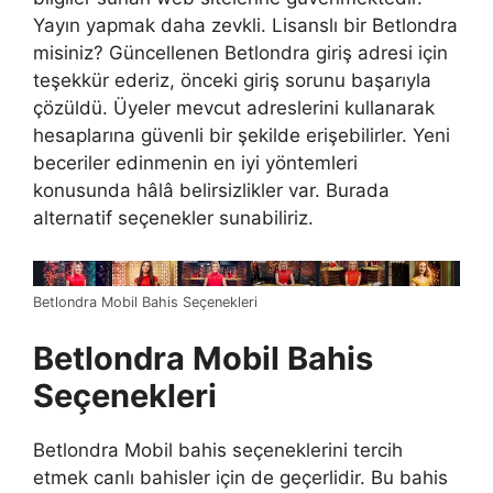
Yayın yapmak daha zevkli. Lisanslı bir Betlondra
misiniz? Güncellenen Betlondra giriş adresi için
teşekkür ederiz, önceki giriş sorunu başarıyla
çözüldü. Üyeler mevcut adreslerini kullanarak
hesaplarına güvenli bir şekilde erişebilirler. Yeni
beceriler edinmenin en iyi yöntemleri
konusunda hâlâ belirsizlikler var. Burada
alternatif seçenekler sunabiliriz.
Betlondra Mobil Bahis Seçenekleri
Betlondra Mobil Bahis
Seçenekleri
Betlondra Mobil bahis seçeneklerini tercih
etmek canlı bahisler için de geçerlidir. Bu bahis