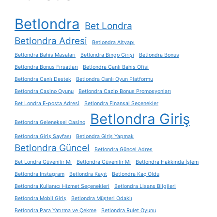
Betlondra
Bet Londra
Betlondra Adresi
Betlondra Altyapı
Betlondra Bahis Masaları
Betlondra Bingo Girişi
Betlondra Bonus
Betlondra Bonus Fırsatları
Betlondra Canlı Bahis Ofisi
Betlondra Canlı Destek
Betlondra Canlı Oyun Platformu
Betlondra Casino Oyunu
Betlondra Cazip Bonus Promosyonları
Bet Londra E-posta Adresi
Betlondra Finansal Seçenekler
Betlondra Giriş
Betlondra Geleneksel Casino
Betlondra Giriş Sayfası
Betlondra Giriş Yapmak
Betlondra Güncel
Betlondra Güncel Adres
Bet Londra Güvenilir Mi
Betlondra Güvenilir Mi
Betlondra Hakkında İşlem
Betlondra Instagram
Betlondra Kayıt
Betlondra Kaç Oldu
Betlondra Kullanıcı Hizmet Seçenekleri
Betlondra Lisans Bilgileri
Betlondra Mobil Giriş
Betlondra Müşteri Odaklı
Betlondra Para Yatırma ve Çekme
Betlondra Rulet Oyunu