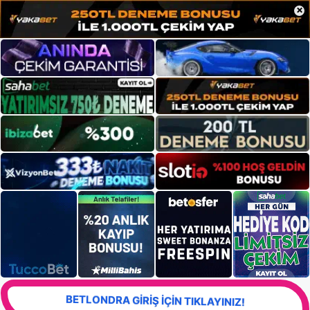
×
BETLONDRA GİRİŞ İÇİN TIKLAYINIZ!