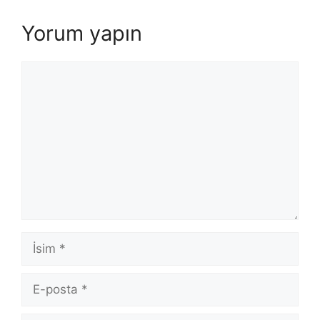
Yorum yapın
Yorum
İsim
E-
posta